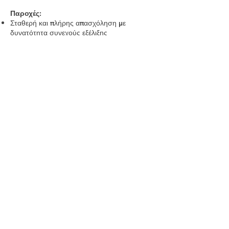
Παροχές:
Σταθερή και πλήρης απασχόληση με
δυνατότητα συνεχούς εξέλιξης
Ανταγωνιστικό πακέτο μηναίων αποδοχών
βάσει εμπειρίας
Ετήσια bonus βάσει διάθεσης για εξέλιξη και
επιπέδου διεκπεραίωσης των projects
Υποστηρικτικό περιβάλλον εργασίας
Αποστολή βιογραφικών και portfolio στο
info@t62architects.com
με τίτλο email:
ΘΕΣΗ ΑΡΧΙΤΕΚΤΟΝΑ MHXANIKOY 2026
Follow us on Instagram:
T62 Architects
© T62: Architects, 2026
Terms & Conditions