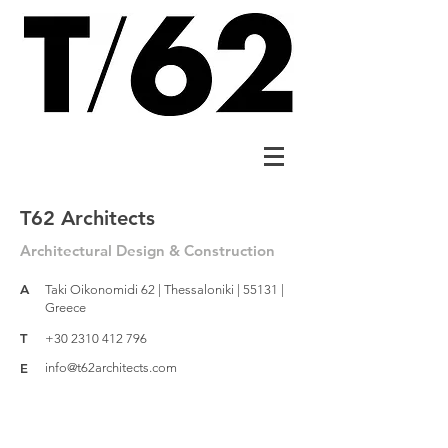
T62 Architects
Architectural Design & Construction
A
Taki Oikonomidi 62 | Thessaloniki | 55131 |
Greece
T
+30 2310 412 796
E
info@t62architects.com